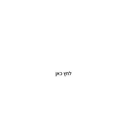
יזמות וניהול נדל"ן
יצירת ערך עסקי ואסטרטגי מנתונים
לחץ כאן