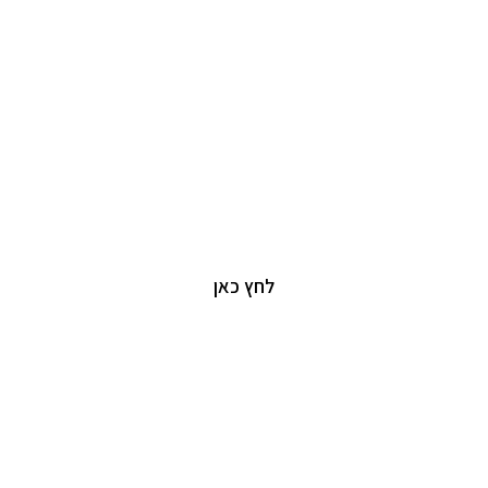
יזמות וניהול נדל"ן
יצירת ערך עסקי ואסטרטגי מנתונים פיננסים
לחץ כאן