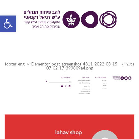
פתח סרגל
ראשי
»
Elementor-post-screenshot_4811_2022-08-15-
»
footer-eng
07-02-17_399809a4.png
lahav shop