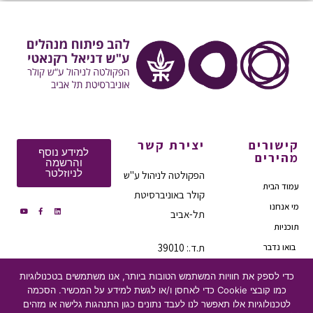
קישורים
יצירת קשר
למידע נוסף
מהירים
והרשמה
לניוזלטר
הפקולטה לניהול ע"ש
עמוד הבית
קולר באוניברסיטת
מי אנחנו
תל-אביב
תוכניות
בואו נדבר
ת.ד.: 39010
מיקוד: 6997801
הצהרת נגישות
כדי לספק את חוויות המשתמש הטובות ביותר, אנו משתמשים בטכנולוגיות
טלפון:
03-6406626
מדיניות פרטיות
כמו קובצי Cookie כדי לאחסן ו/או לגשת למידע על המכשיר. הסכמה
לטכנולוגיות אלו תאפשר לנו לעבד נתונים כגון התנהגות גלישה או מזהים
דוא"ל: