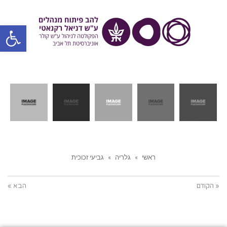
פתח סרגל
ראשי
»
גלריה
»
גביעי זכוכית
« הקודם
הבא »