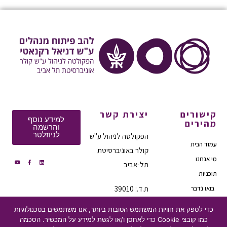
קישורים
יצירת קשר
למידע נוסף
מהירים
והרשמה
לניוזלטר
הפקולטה לניהול ע"ש
עמוד הבית
קולר באוניברסיטת
מי אנחנו
תל-אביב
תוכניות
בואו נדבר
ת.ד.: 39010
מיקוד: 6997801
הצהרת נגישות
כדי לספק את חוויות המשתמש הטובות ביותר, אנו משתמשים בטכנולוגיות
טלפון:
03-6406626
מדיניות פרטיות
כמו קובצי Cookie כדי לאחסן ו/או לגשת למידע על המכשיר. הסכמה