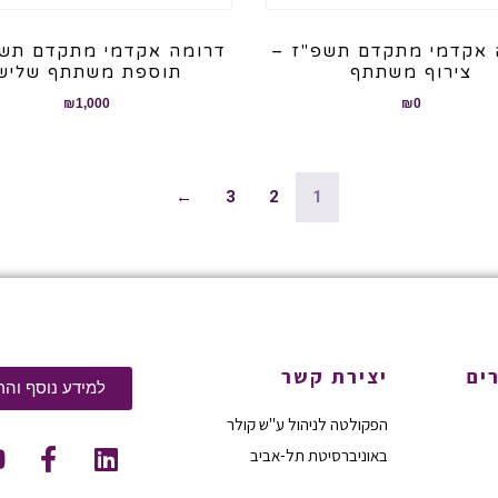
 אקדמי מתקדם תשפ"ז –
דרומה אקדמי מתקדם תשפ
צירוף משתתף
תוספת משתתף שלישי
₪
1,000
₪
0
←
3
2
1
ים
יצירת קשר
למידע נוסף והר
הפקולטה לניהול ע"ש קולר
באוניברסיטת תל-אביב