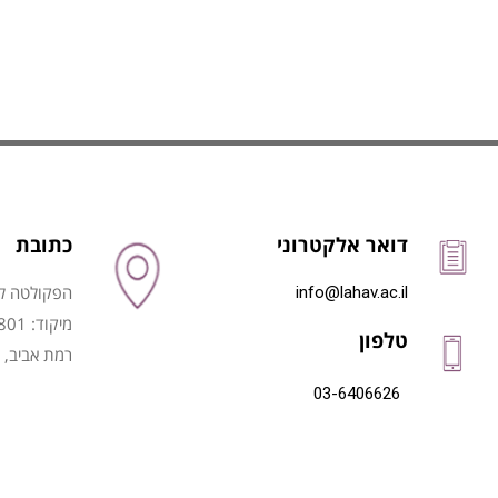
דואר אלקטרוני
כתובת
הפקולטה לני
info@lahav.ac.il
מיקוד: 6997801
טלפון
רמת אביב, 
03-6406626