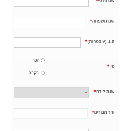
שם פרטי
*
שם משפחה
*
ת.ז. (9 ספרות)
*
זכר
מין
*
נקבה
שנת לידה
*
עיר מגורים
*