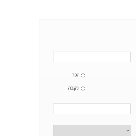
זכר
נקבה