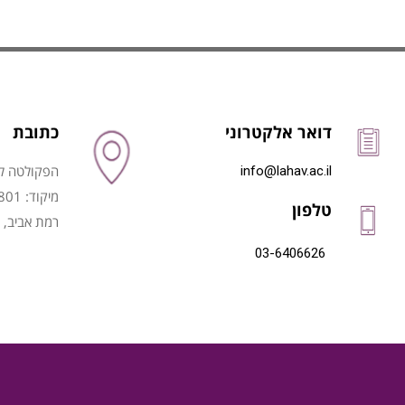
דואר אלקטרוני
כתובת
הפקולטה לני
info@lahav.ac.il
מיקוד: 6997801
טלפון
רמת אביב, 
03-6406626