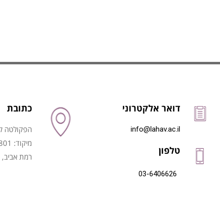
דואר אלקטרוני
כתובת
הפקולטה לני
info@lahav.ac.il
מיקוד: 6997801
טלפון
רמת אביב, 
03-6406626