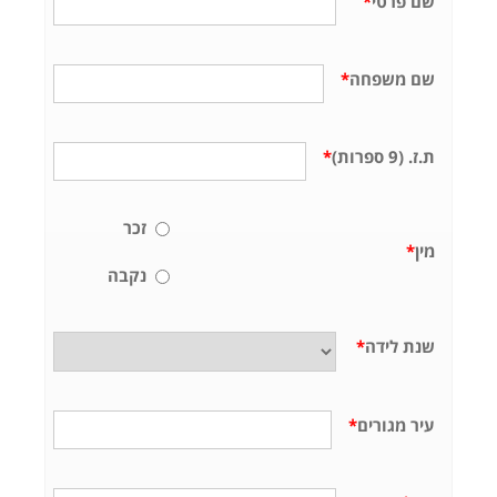
שם פרטי
*
שם משפחה
*
ת.ז. (9 ספרות)
*
זכר
מין
*
נקבה
שנת לידה
*
עיר מגורים
*