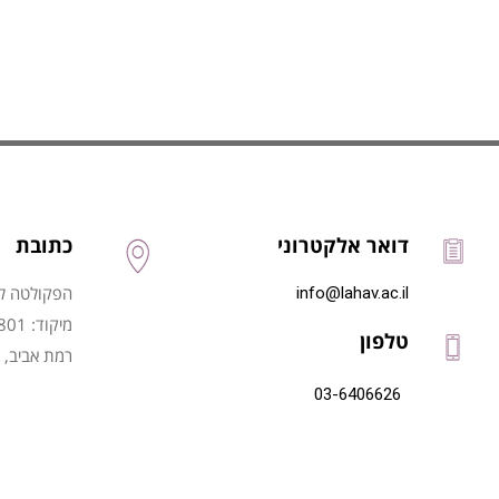
דואר אלקטרוני
כתובת
הפקולטה לני
info@lahav.ac.il
מיקוד: 6997801
טלפון
רמת אביב, 
03-6406626