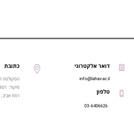
דואר אלקטרוני
כתובת
הפקולטה לני
info@lahav.ac.il
מיקוד: 6997801
טלפון
רמת אביב, 
03-6406626