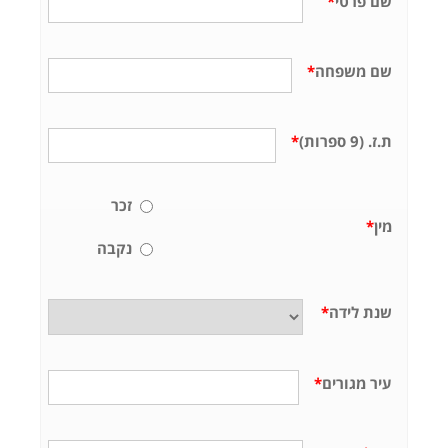
שם פרטי
*
שם משפחה
*
ת.ז. (9 ספרות)
*
זכר
מין
*
נקבה
שנת לידה
*
עיר מגורים
*