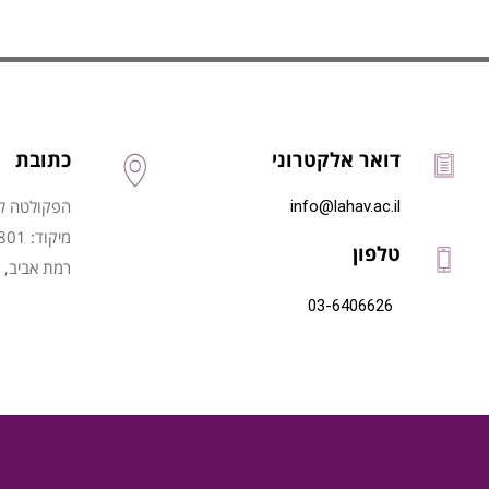
דואר אלקטרוני
כתובת
הפקולטה לני
info@lahav.ac.il
מיקוד: 6997801
טלפון
רמת אביב, 
03-6406626