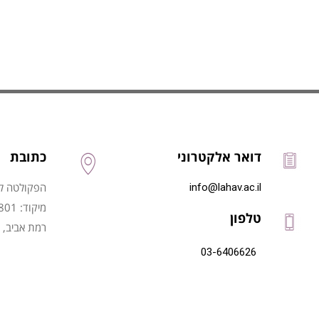
דואר אלקטרוני
כתובת
הפקולטה לני
info@lahav.ac.il
מיקוד: 6997801
טלפון
רמת אביב, 
03-6406626