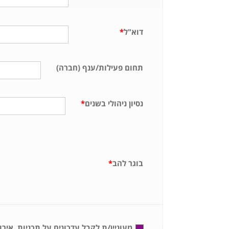
דוא"ל
*
תחום פעילות/ענף (חברה)
נסיון ניהולי בשנים
*
בוגר להב
*
מעוניין/ת לקבל עדכונים על תכניות, איר