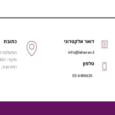
דואר אלקטרוני
כתובת
הפקולטה לני
info@lahav.ac.il
מיקוד: 6997801
טלפון
רמת אביב, 
03-6406626