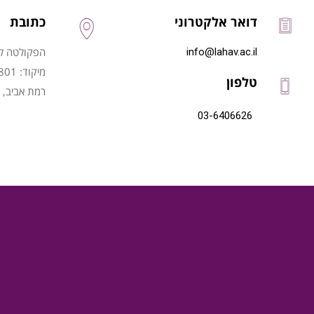
דואר אלקטרוני
כתובת
הפקולטה לני
info@lahav.ac.il
מיקוד: 6997801
טלפון
רמת אביב, 
03-6406626