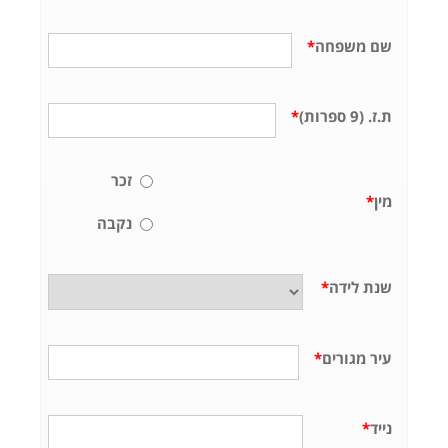
שם משפחה
*
ת.ז. (9 ספרות)
*
זכר
מין
*
נקבה
שנת לידה
*
עיר מגורים
*
נייד
*