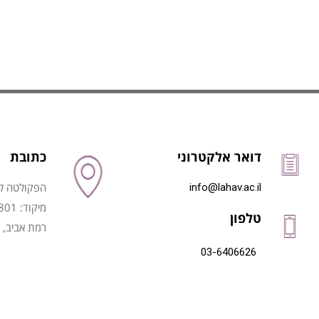
דואר אלקטרוני
כתובת
הפקולטה לני
info@lahav.ac.il
מיקוד: 6997801
טלפון
רמת אביב, 
03-6406626