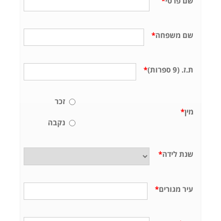
שם פרטי
*
שם משפחה
*
ת.ז. (9 ספרות)
*
זכר
מין
*
נקבה
שנת לידה
*
עיר מגורים
*