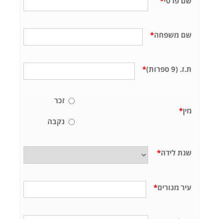
שם פרטי
*
שם משפחה
*
ת.ז. (9 ספרות)
*
זכר
מין
*
נקבה
שנת לידה
*
עיר מגורים
*