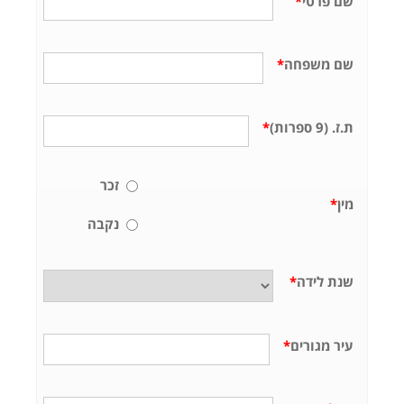
שם פרטי
*
שם משפחה
*
ת.ז. (9 ספרות)
*
זכר
מין
*
נקבה
שנת לידה
*
עיר מגורים
*