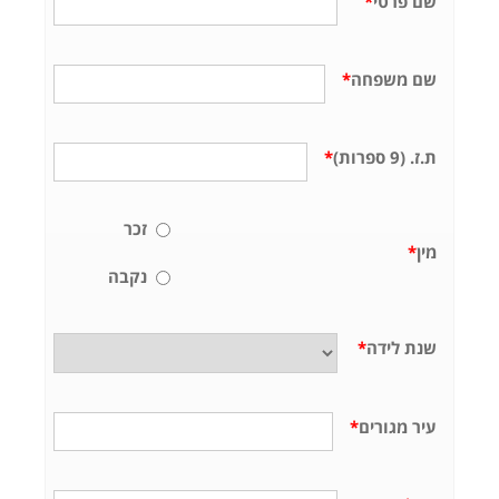
שם פרטי
*
שם משפחה
*
ת.ז. (9 ספרות)
*
זכר
מין
*
נקבה
שנת לידה
*
עיר מגורים
*