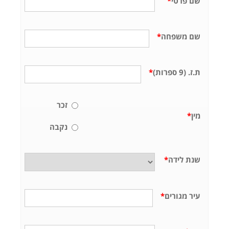
שם פרטי
*
שם משפחה
*
ת.ז. (9 ספרות)
*
זכר
מין
*
נקבה
שנת לידה
*
עיר מגורים
*