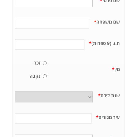
שם פרטי
*
שם משפחה
*
ת.ז. (9 ספרות)
*
זכר
מין
*
נקבה
שנת לידה
*
עיר מגורים
*